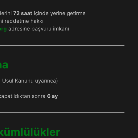
lerini
72 saat
içinde yerine getirme
ini reddetme hakkı
org
adresine başvuru imkanı
ha
i Usul Kanunu uyarınca)
kapatıldıktan sonra
6 ay
kümlülükler