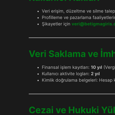
Veri erişim, düzeltme ve silme talep
Profilleme ve pazarlama faaliyetler
Şikayetler için
veri@betigmagiris.
Veri Saklama ve İm
Finansal işlem kayıtları:
10 yıl
(Verg
Kullanıcı aktivite logları:
2 yıl
Kimlik doğrulama belgeleri: Hesap 
Cezai ve Hukuki Yü