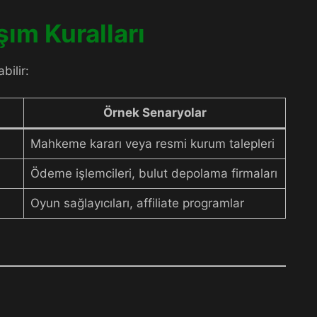
ım Kuralları
bilir:
Örnek Senaryolar
Mahkeme kararı veya resmi kurum talepleri
Ödeme işlemcileri, bulut depolama firmaları
Oyun sağlayıcıları, affiliate programlar