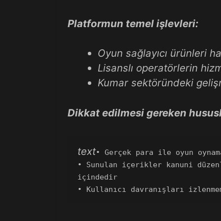
Platformun temel işlevleri:
Oyun sağlayıcı ürünleri h
Lisanslı operatörlerin hiz
Kumar sektöründeki geliş
Dikkat edilmesi gereken hususl
text
• Gerçek para ile oyun oynam
• Sunulan içerikler kanuni düzen
içindedir  

• Kullanıcı davranışları izlenme