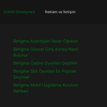
Gizlilik Sözleşmesi
Reklam ve İletişim
Betigma Avantajları Neler Öğrenin
Betigma Güncel Giriş Adresi Nasıl
Bulunur
Betigma Casino Oyunları Çeşitleri
Betigma Slot Oyunları En Popüler
Seçimler
Betigma Mobil Uygulama Kurulum
Rehberi