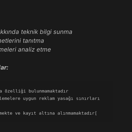
akkında teknik bilgi sunma
metlerini tanıtma
meleri analiz etme
ar:
a özelliği bulunmamaktadır  

lemelere uygun reklam yasağı sınırları 
mekte ve kayıt altına alınmamaktadır[