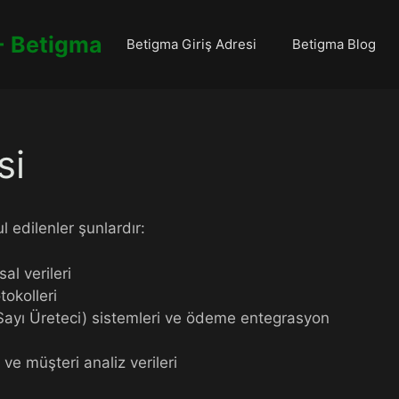
- Betigma
Betigma Giriş Adresi
Betigma Blog
si
l edilenler şunlardır:
sal verileri
tokolleri
Sayı Üreteci) sistemleri ve ödeme entegrasyon
i ve müşteri analiz verileri