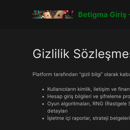
İçeriğe
atla
Betigma Giriş 
Gizlilik Sözleşme
Platform tarafından “gizli bilgi” olarak kabu
Kullanıcıların kimlik, iletişim ve finan
Hesap giriş bilgileri ve şifreleme pro
Oyun algoritmaları, RNG (Rastgele 
detayları
İşletme içi raporlar, strateji belgeler