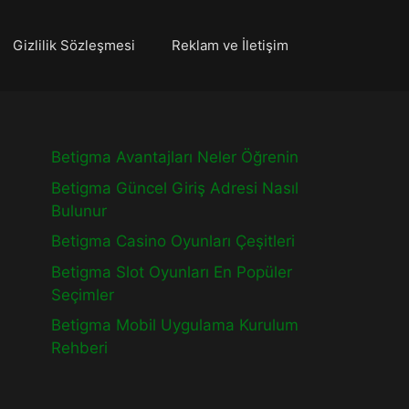
Gizlilik Sözleşmesi
Reklam ve İletişim
Betigma Avantajları Neler Öğrenin
Betigma Güncel Giriş Adresi Nasıl
Bulunur
Betigma Casino Oyunları Çeşitleri
Betigma Slot Oyunları En Popüler
Seçimler
Betigma Mobil Uygulama Kurulum
Rehberi