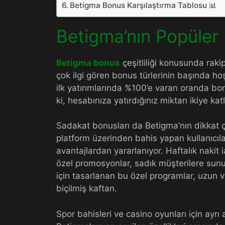
Betigma Bonus Karşılaştırma Tablosu 📊
Betigma’nın Popüler 
Betigma bonus
çeşitliliği konusunda raki
çok ilgi gören bonus türlerinin başında hoş
ilk yatırımlarında %100’e varan oranda 
ki, hesabınıza yatırdığınız miktarı ikiye k
Sadakat bonusları da Betigma’nın dikkat 
platform üzerinden bahis yapan kullanıcıla
avantajlardan yararlanıyor. Haftalık nakit
özel promosyonlar, sadık müşterilere sunul
için tasarlanan bu özel programlar, uzun v
biçilmiş kaftan.
Spor bahisleri ve casino oyunları için ay