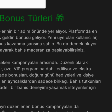
Bonus Türleri 🎁
plerinin bir adım önünde yer alıyor. Platformda en
 geldin bonusu geliyor. Yeni üye olan kullanıcılar,
bonus kazanma şansına sahip. Bu da demek oluyor
atlayarak bahis maceranıza başlayabilirsiniz.
çeken kampanyaları arasında. Düzenli olarak
r, özel VIP programına dahil ediliyor ve ekstra
 iade bonusları, doğum günü hediyeleri ve kişiye
an ayrıcalıklardan sadece birkaçı. Bahis tutkunları
adeli bir bahis deneyimi yaşamak isteyenler için
rı ayrı düzenlenen bonus kampanyaları da