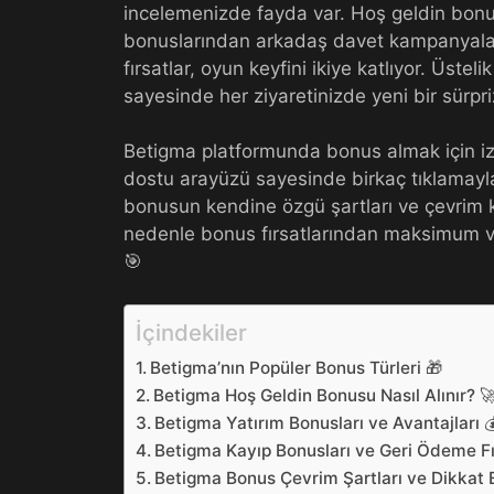
incelemenizde fayda var. Hoş geldin bon
bonuslarından arkadaş davet kampanyalar
fırsatlar, oyun keyfini ikiye katlıyor. Üst
sayesinde her ziyaretinizde yeni bir sürpriz
Betigma platformunda bonus almak için iz
dostu arayüzü sayesinde birkaç tıklamayla 
bonusun kendine özgü şartları ve çevrim
nedenle bonus fırsatlarından maksimum ve
🎯
İçindekiler
Betigma’nın Popüler Bonus Türleri 🎁
Betigma Hoş Geldin Bonusu Nasıl Alınır? 
Betigma Yatırım Bonusları ve Avantajları 
Betigma Kayıp Bonusları ve Geri Ödeme Fır
Betigma Bonus Çevrim Şartları ve Dikkat 