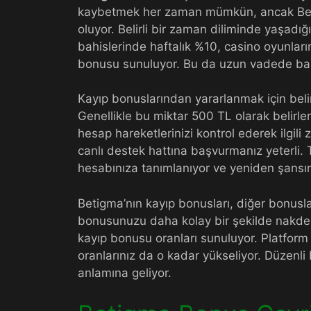
kaybetmek her zaman mümkün, ancak Bet
oluyor. Belirli bir zaman diliminde yaşadığı
bahislerinde haftalık %10, casino oyunlar
bonusu sunuluyor. Bu da uzun vadede bah
Kayıp bonuslarından yararlanmak için beli
Genellikle bu miktar 500 TL olarak belir
hesap hareketlerinizi kontrol ederek ilgili
canlı destek hattına başvurmanız yeterli.
hesabınıza tanımlanıyor ve yeniden şansın
Betigma’nın kayıp bonusları, diğer bonusl
bonusunuzu daha kolay bir şekilde nakde çe
kayıp bonusu oranları sunuluyor. Platform
oranlarınız da o kadar yükseliyor. Düzenli 
anlamına geliyor.